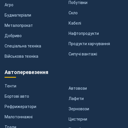
Побутівки
Агро
Скло
Будматеріали
Кабелі
Металопрокат
Нафтопродукти
Добриво
Продукти харчування
Спеціальна техніка
Сипучі вантажі
Військова техніка
Автоперевезення
Тенти
Автовози
Бортові авто
Лафети
Рефрижератори
Зерновози
Малотоннажні
Цистерни
Трали