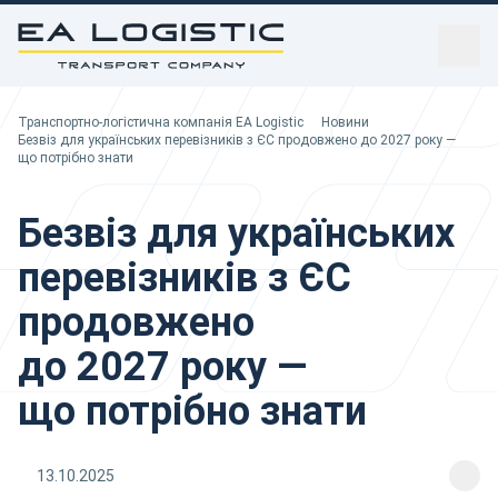
sidebar
Транспортно-логістична компанія EA Logistic
Транспортно-логістична компанія EA Logistic
Новини
Ви тут:
Безвіз для українських перевізників з ЄС продовжено до 2027 року —
що потрібно знати
Безвіз для українських
перевізників з ЄС
продовжено
до 2027 року —
що потрібно знати
13.10.2025