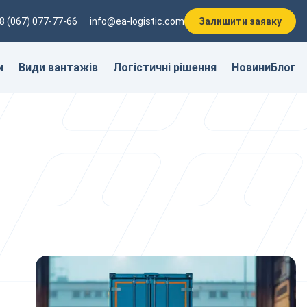
8 (067) 077-77-66
info@ea-logistic.com
Залишити заявку
и
Види вантажів
Логістичні рішення
Новини
Блог