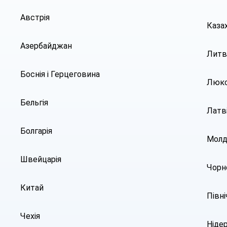
Австрія
Каза
Азербайджан
Литв
Боснія і Герцеговина
Люкс
Бельгія
Латв
Болгарія
Молд
Швейцарія
Чорн
Китай
Півн
Чехія
Ніде