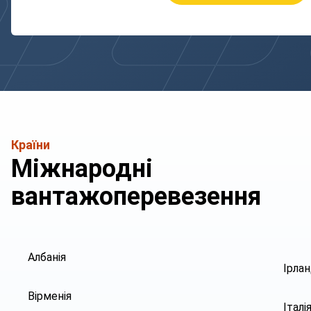
Країни
Міжнародні
вантажоперевезення
Албанія
Ірлан
Вірменія
Італі