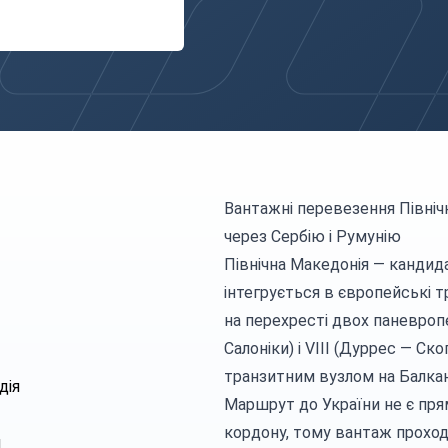
Вантажні перевезення Північ
через Сербію і Румунію
Північна Македонія — кандида
інтегрується в європейські т
на перехресті двох паневроп
Салоніки) і VIII (Дуррес — Ск
транзитним вузлом на Балкан
дія
Маршрут до України не є пря
кордону, тому вантаж проход
я