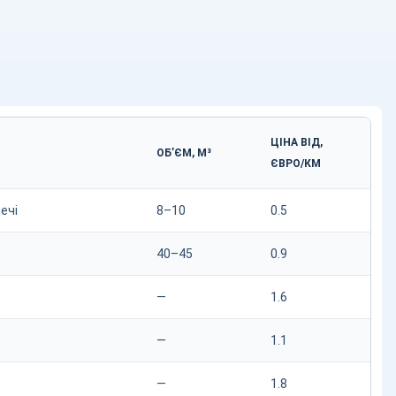
ЦІНА ВІД,
ОБ’ЄМ, М³
ЄВРО/КМ
ечі
8–10
0.5
40–45
0.9
—
1.6
—
1.1
—
1.8