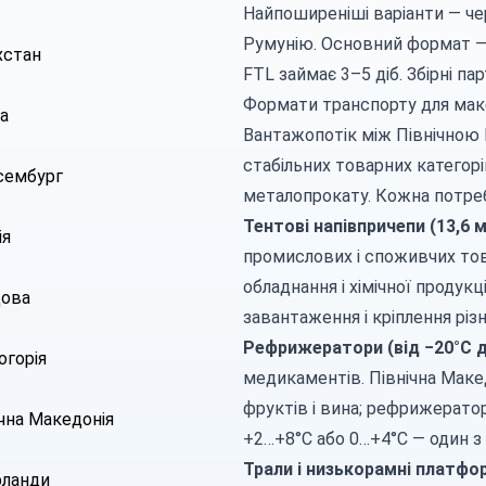
Найпоширеніші варіанти — ч
Румунію. Основний формат 
хстан
FTL
займає 3–5 діб. Збірні пар
Формати транспорту для ма
а
Вантажопотік між Північною
стабільних товарних категорі
ембург
металопрокату. Кожна потреб
Тентові напівпричепи (13,6 м 
ія
промислових і споживчих това
обладнання
і хімічної продукці
ова
завантаження і кріплення різ
Рефрижератори
(від −20°C 
огорія
медикаментів
. Північна Мак
фруктів і вина; рефрижерато
ічна Македонія
+2…+8°C або 0…+4°C — один з
Трали
і низькорамні платфо
рланди