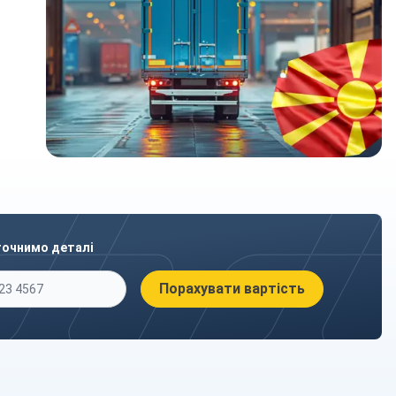
точнимо деталі
Порахувати вартість