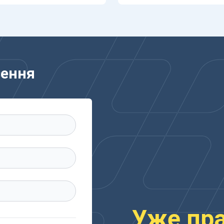
зення
Уже пр