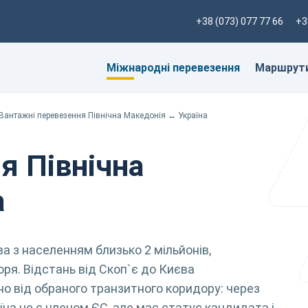
+38 (073) 077 77 66
+3
Міжнародні перевезення
Маршрут
Вантажні перевезення Північна Македонія ↔ Україна
я Північна
а
а з населенням близько 2 мільйонів,
оря. Відстань від Скоп`є до Києва
о від обраного транзитного коридору: через
аїна не є членом ЄС, але має статус кандидата і