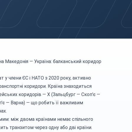
на Македонія — Україна: балканський коридор
т у члени ЄС і НАТО з 2020 року, активно
ранспортні коридори. Країна знаходиться
ейських коридорів — X (Зальцбург — Скоп'є —
оп'є — Варна) — що робить її важливим
ах.
мим: між двома країнами немає спільного
ить транзитом через одну або дві країни.