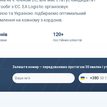
обіг з ЄС. EA Logistic організовує
ією та Україною: підбираємо оптимальний
млення на кожному з кордонів.
онів
120+
овки
постійних клієнтів
Залиште номер — передзвонимо протягом 30 хвилин і у
Ваше ім’я
*
Ваш телефон
*
+380