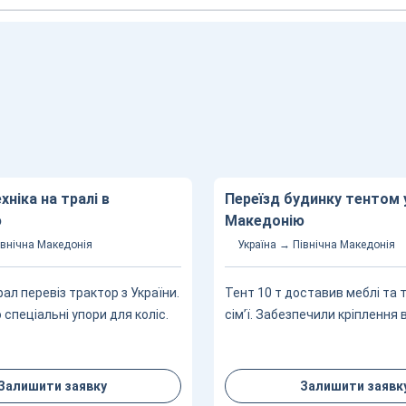
хніка на тралі в
Переїзд будинку тентом 
ю
Македонію
івнічна Македонія
Україна → Північна Македонія
ал перевіз трактор з України.
Тент 10 т доставив меблі та т
спеціальні упори для коліс.
сім’ї. Забезпечили кріплення 
Залишити заявку
Залишити заявк