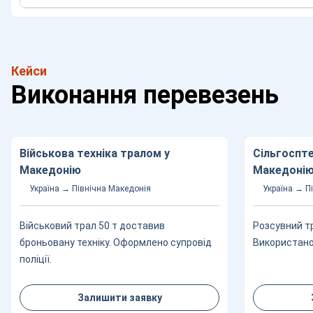
Кейси
Виконання перевезень
Військова техніка тралом у
Сільгоспте
Македонію
Македоні
Україна → Північна Македонія
Україна → П
Військовий трал 50 т доставив
Розсувний тр
броньовану техніку. Оформлено супровід
Використано 
поліції.
Залишити заявку