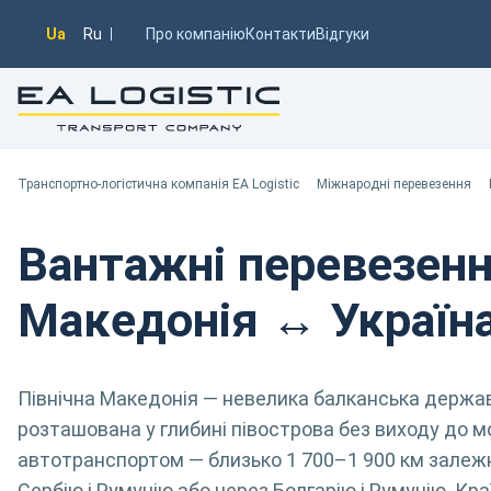
Ua
Ru
Про компанію
Контакти
Відгуки
Транспортно-логістична компанія EA Logistic
Ви тут:
Транспортно-логістична компанія EA Logistic
Міжнародні перевезення
Вантажні перевезенн
Македонія ↔ Україн
Північна Македонія — невелика балканська держав
розташована у глибині півострова без виходу до м
автотранспортом — близько 1 700–1 900 км залежн
Сербію і Румунію або через Болгарію і Румунію. Кр