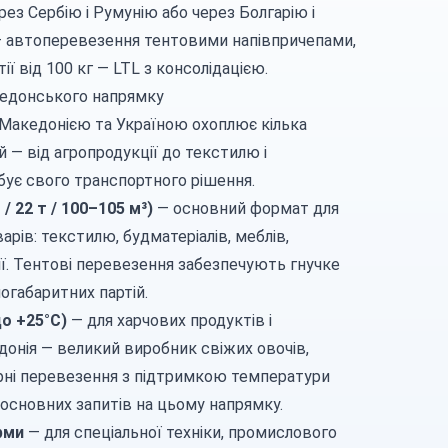
ерез
Сербію
і
Румунію
або через
Болгарію
і
—
автоперевезення
тентовими напівпричепами,
тії від 100 кг —
LTL з консолідацією
.
кедонського напрямку
 Македонією та Україною охоплює кілька
й — від агропродукції до текстилю і
ує свого транспортного рішення.
/ 22 т / 100–105 м³)
— основний формат для
рів: текстилю, будматеріалів, меблів,
ї.
Тентові перевезення
забезпечують гнучке
ногабаритних партій.
до +25°C)
— для
харчових продуктів
і
едонія — великий виробник свіжих овочів,
рні перевезення з підтримкою температури
 основних запитів на цьому напрямку.
рми
— для
спеціальної техніки
, промислового