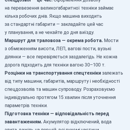
на перевезення великогабаритної техніки займає
кілька робочих днів. Якщо машина виходить
за стандартні габарити — закладайте цей час
у планування, а не чекайте до дня виїзду.
Маршрут для траловоза — окрема робота.
Мости
з обмеженням висоти, ЛЕП, вагові пости, вузькі
ділянки — все перевіряється заздалегідь. Не кожна
дорога підходить для техніки вагою 30–100 т.
Розцінки на транспортування спецтехніки
залежать
від типу машини, габаритів, маршруту і необхідності
спецдозволів та машин супроводу. Розраховуємо
індивідуально протягом 15 хвилин після уточнення
параметрів техніки.
Підготовка техніки — відповідальність перед
завантаженням.
Акумулятор відключений, вода
злита, важіль на першій, всі рухомі частини