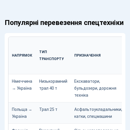
Популярні перевезення спецтехніки
ТИП
НАПРЯМОК
ПРИЗНАЧЕННЯ
ТРАНСПОРТУ
Німеччина
Низькорамний
Екскаватори,
→ Україна
трал 40 т
бульдозери, дорожня
техніка
Польща →
Трал 25 т
Асфальтоукладальники,
Україна
катки, спецмашини