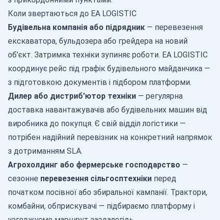
Коли звертаються до EA LOGISTIC
Будівельна компанія або підрядник
— перевезення
екскаватора, бульдозера або грейдера на новий
об'єкт. Затримка техніки зупиняє роботи. EA LOGISTIC
координує рейс під графік будівельного майданчика —
з підготовкою документів і підбором платформи.
Дилер або дистриб'ютор техніки
— регулярна
доставка навантажувачів або будівельних машин від
виробника до покупця. Є свій відділ логістики —
потрібен надійний перевізник на конкретний напрямок
з дотриманням SLA.
Агрохолдинг або фермерське господарство
—
сезонне
перевезення сільгосптехніки
перед
початком посівної або збиральної кампанії. Трактори,
комбайни, обприскувачі — підбираємо платформу і
узгоджуємо маршрут заздалегідь.