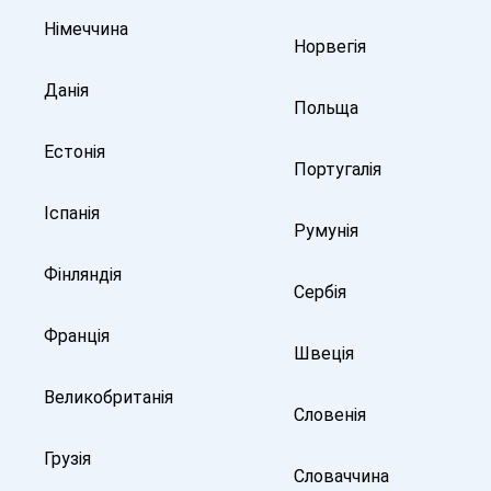
Німеччина
Норвегія
Данія
Польща
Естонія
Португалія
Іспанія
Румунія
Фінляндія
Сербія
Франція
Швеція
Великобританія
Словенія
Грузія
Словаччина