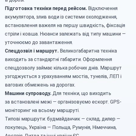
Підготовка техніки перед рейсом.
Відключення
акумулятора, злив води із системи охолодження,
встановлення важеля на першу швидкість, фіксація
стріли і ковша. Нюанси залежать від типу машини —
уточнюємо до завантаження.
Спецдозвіл і маршрут.
Великогабаритна техніка
виходить за стандартні габарити. Оформлення
спецдозволу займає кілька робочих днів. Маршрут
узгоджується з урахуванням мостів, тунелів, ЛЕП і
вагових обмежень на дорогах.
Машини супроводу.
Для техніки, що виходить
за встановлені межі — організовуємо ескорт. GPS-
моніторинг на всьому маршруті.
Типові маршрути: будмайданчик — склад, дилер —
покупець, Україна — Польща, Румунія, Німеччина,
Австрія, Литва та інші країни ЄС.