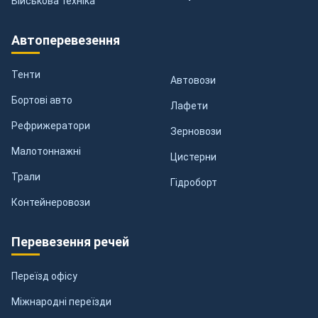
Військова техніка
Автоперевезення
Тенти
Автовози
Бортові авто
Лафети
Рефрижератори
Зерновози
Малотоннажні
Цистерни
Трали
Гідроборт
Контейнеровози
Перевезення речей
Переїзд офісу
Міжнародні переїзди