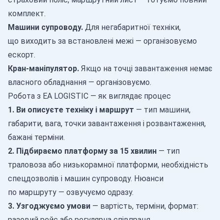
комплект.
Машини супроводу.
Для негабаритної техніки,
що виходить за встановлені межі — організовуємо
ескорт.
Кран-маніпулятор.
Якщо на точці завантаження немає
власного обладнання — організовуємо.
Робота з EA LOGISTIC — як виглядає процес
1. Ви описуєте техніку і маршрут
— тип машини,
габарити, вага, точки завантаження і розвантаження,
бажані терміни.
2. Підбираємо платформу за 15 хвилин
— тип
траловоза або низькорамної платформи, необхідність
спецдозволів і машин супроводу. Нюанси
по маршруту — озвучуємо одразу.
3. Узгоджуємо умови
— вартість, терміни, формат:
разовий рейс або регулярна співпраця.