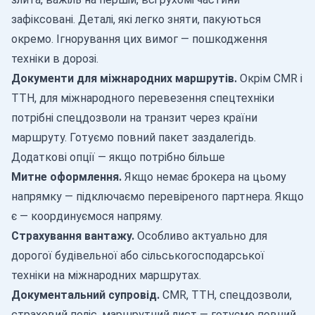
зафіксовані. Деталі, які легко зняти, пакуються
окремо. Ігнорування цих вимог — пошкодження
техніки в дорозі.
Документи для міжнародних маршрутів.
Окрім CMR і
ТТН, для міжнародного перевезення спецтехніки
потрібні спецдозволи на транзит через країни
маршруту. Готуємо повний пакет заздалегідь.
Додаткові опції — якщо потрібно більше
Митне оформлення.
Якщо немає брокера на цьому
напрямку — підключаємо перевіреного партнера. Якщо
є — координуємося напряму.
Страхування вантажу.
Особливо актуально для
дорогої будівельної або сільськогосподарської
техніки на міжнародних маршрутах.
Документальний супровід.
CMR, ТТН, спецдозволи,
страховий поліс, маршрутний лист — готуємо повний