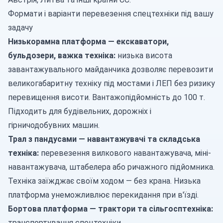
Формати і варіанти перевезення спецтехніки під вашу
задачу
Низькорамна платформа — екскаватори,
бульдозери, важка техніка:
низька висота
завантажувального майданчика дозволяє перевозити
великогабаритну техніку під мостами і ЛЕП без ризику
перевищення висоти. Вантажопідйомність до 100 т.
Підходить для будівельних, дорожніх і
гірничодобувних машин.
Трал з пандусами — навантажувачі та складська
техніка:
перевезення вилкового навантажувача, міні-
навантажувача, штабелера або ричажного підйомника.
Техніка заїжджає своїм ходом — без крана. Низька
платформа унеможливлює перекидання при в'їзді.
Бортова платформа — трактори та сільгосптехніка:
транспортування спецтехніки