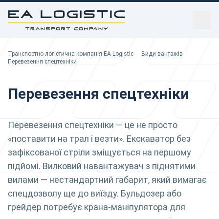
sidebar
Транспортно-логістична компанія EA Logistic
Транспортно-логістична компанія EA Logistic
Види вантажів
Ви тут:
Перевезення спецтехніки
Перевезення спецтехніки
Перевезення спецтехніки — це не просто
«поставити на трал і везти». Екскаватор без
зафіксованої стріли зміщується на першому
підйомі. Вилковий навантажувач з піднятими
вилами — нестандартний габарит, який вимагає
спецдозволу ще до виїзду. Бульдозер або
грейдер потребує крана-маніпулятора для