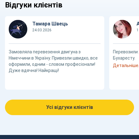
Відгуки клієнтів
Тамара Швець
24.03.2026
1
Замовляла перевезення двигуна з
Перевозили 
Німеччини в Україну. Привезли швидко, все
Бухаресту.
оформили, одним - словом професіонали!
Детальніше..
Дуже вдячна! Найкращі!
Усі відгуки клієнтів