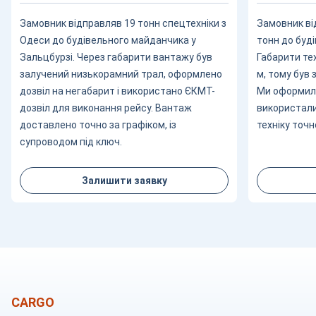
Замовник відправляв 19 тонн спецтехніки з
Замовник ві
Одеси до будівельного майданчика у
тонн до буді
Зальцбурзі. Через габарити вантажу був
Габарити тех
залучений низькорамний трал, оформлено
м, тому був
дозвіл на негабарит і використано ЄКМТ-
Ми оформили
дозвіл для виконання рейсу. Вантаж
використали
доставлено точно за графіком, із
техніку точн
супроводом під ключ.
Залишити заявку
CARGO