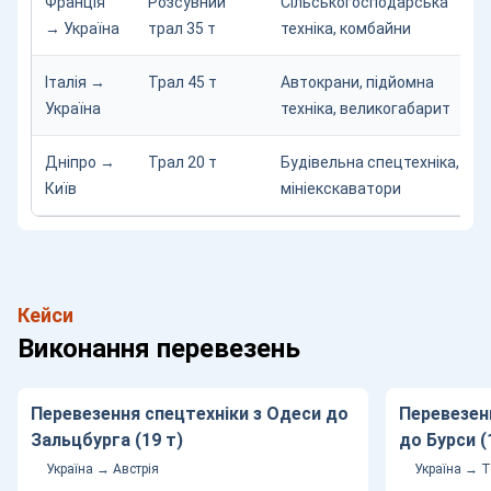
Франція
Розсувний
Сільськогосподарська
→ Україна
трал 35 т
техніка, комбайни
Італія →
Трал 45 т
Автокрани, підйомна
Україна
техніка, великогабарит
Дніпро →
Трал 20 т
Будівельна спецтехніка,
Київ
мініекскаватори
Кейси
Виконання перевезень
Перевезення спецтехніки з Одеси до
Перевезен
Зальцбурга (19 т)
до Бурси (
Україна → Австрія
Україна → 