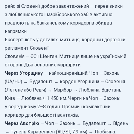
рейс зі Словенії добре завантажений — перевізники
з любляниського і маріборського хабів активно
працюють на балканському коридорі в обидва
напрямки.
Експертність у деталях: митниця, кордони і дорожній
регламент Словенії
Словенія — ЄС і Шенген. Митниця лише на українській
стороні. Два основних маршрути:
Через Угорщину
— найпоширеніший: Чоп — Захонь
(UA/HU) → Будапешт → кордон Угорщина — Словенія
(Летенє або Рєдіч) → Марібор → Любляна. Відстань
Київ — Любляна ≈ 1 450 км. Черги на Чоп — Захонь:
у середньому 2–8 годин. Прямий і компактний
коридор для більшості вантажів.
Через Австрію
— Чоп — Захонь → Будапешт → Відень
→ тунель Каравенкен (AU/SI, 7,9 км) → Любляна.