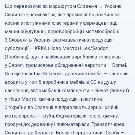
Що перевозимо за маршрутом Словенія ↔ Україна
Словенія — компактна, але промислово розвинена
країна з потужними кластерами у фармацевтиці,
машинобудуванні, деревообробці і металообробці.
З Словенії в Україну: фармацевтична продукція і
субстанції — KRKA (Ново Место) і Lek/Sandoz
(Любляна), одні з найбільших виробників генериків
у Європі; промислове обладнання і верстати — Domel,
Gorenje Industrial Solutions; деревина і меблі — Словенія
входить у топ-5 виробників меблів в ЄС на душу
населення;
автомобільні компоненти
— Revoz (Renault)
у Ново Место; хімічна продукція і пластики.
З України до Словенії відправляють
зерно
і олійні;
металопрокат і труби; будматеріали і скло; хімічну
продукцію; деревину і пиломатеріали. Транзит через
Словенію до Хорватії, Боснії і Герцеговини і
Сербії
—