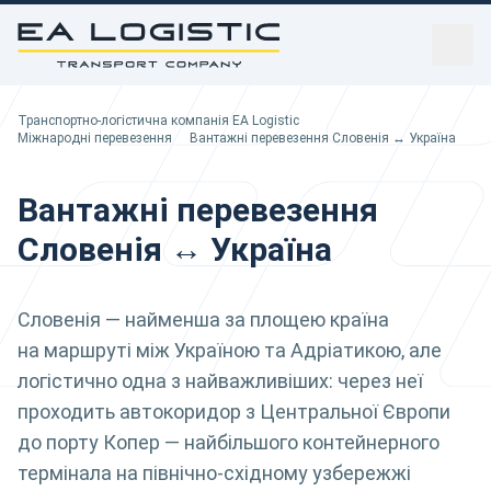
sidebar
Транспортно-логістична компанія EA Logistic
Транспортно-логістична компанія EA Logistic
Ви тут:
Міжнародні перевезення
Вантажні перевезення Словенія ↔ Україна
Вантажні перевезення
Словенія ↔ Україна
Словенія — найменша за площею країна
на маршруті між Україною та Адріатикою, але
логістично одна з найважливіших: через неї
проходить автокоридор з Центральної Європи
до порту Копер — найбільшого контейнерного
термінала на північно-східному узбережжі