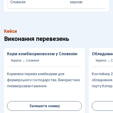
Словенія
зернові
Кейси
Виконання перевезень
Корм комбікормовозом у Словенію
Обладнанн
Україна → Словенія
Україна → С
Кормовоз перевіз комбікорми для
Контейнер 2
фермерського господарства. Використано
обладнання.
пневморозвантаження.
порту Копер
Залишити заявку