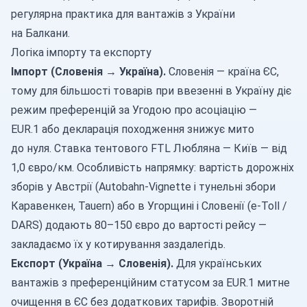
регулярна практика для вантажів з України
на Балкани.
Логіка імпорту та експорту
Імпорт (Словенія → Україна).
Словенія — країна ЄС,
тому для більшості товарів при ввезенні в Україну діє
режим преференцій за Угодою про асоціацію —
EUR.1 або декларація походження знижує мито
до нуля. Ставка тентового FTL Любляна — Київ — від
1,0 євро/км. Особливість напрямку: вартість дорожніх
зборів у Австрії (Autobahn-Vignette і тунельні збори
Каравенкен, Tauern) або в Угорщині і Словенії (e-Toll /
DARS) додають 80–150 євро до вартості рейсу —
закладаємо їх у котирування заздалегідь.
Експорт (Україна → Словенія).
Для українських
вантажів з преференційним статусом за EUR.1 митне
очищення в ЄС без додаткових тарифів. Зворотній