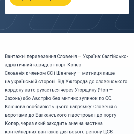
Вантажні перевезення Словенія — Україна: балтійсько-
адріатичний коридор і порт Копер
Словенія є членом ЄС і Шенгену — митниця лише
на українській стороні. Від Ужгорода до словенського
кордону авто рухається через Угорщину (Чоп —
Захонь) або Австрію без митних зупинок по ЄС.
Ключова особливість цього напрямку: Словенія є
воротами до Балканського півострова і до порту
Копер, через який заходить значна частина
контейнерних вантажів для всього регіону ЦСЄ.