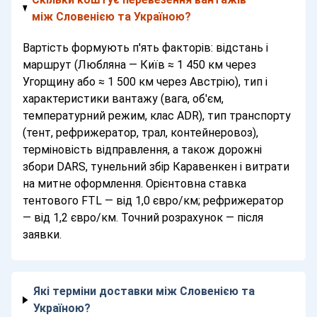
між Словенією та Україною?
Вартість формують п'ять факторів: відстань і
маршрут (Любляна — Київ ≈ 1 450 км через
Угорщину або ≈ 1 500 км через Австрію), тип і
характеристики вантажу (вага, об'єм,
температурний режим, клас ADR), тип транспорту
(тент, рефрижератор, трал, контейнеровоз),
терміновість відправлення, а також дорожні
збори DARS, тунельний збір Каравенкен і витрати
на митне оформлення. Орієнтовна ставка
тентового FTL — від 1,0 євро/км; рефрижератор
— від 1,2 євро/км. Точний розрахунок — після
заявки.
Які терміни доставки між Словенією та
Україною?