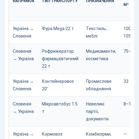
НАПРЯМОК
ТИП ТРАНСПОРТУ
ПРИЗНАЧЕННЯ
М³
Україна →
Фура Mega 22 т
Текстиль,
100–
Словенія
меблі
105
Словенія
Рефрижератор
Медикаменти,
75–80
→ Україна
фармацевтичний
косметика
22 т
Україна →
Контейнеровоз
Промислове
33
Словенія
20’
обладнання
Словенія
Мікроавтобус 1.5
Невеликі
8–10
→ Україна
т
партії,
документи
Україна →
Кормовоз
Комбікорми,
—