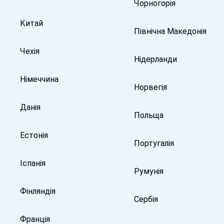
Чорногорія
Китай
Північна Македонія
Чехія
Нідерланди
Німеччина
Норвегія
Данія
Польща
Естонія
Португалія
Іспанія
Румунія
Фінляндія
Сербія
Франція