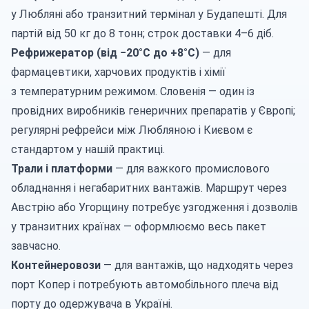
у Любляні або транзитний термінал у Будапешті. Для
партій від 50 кг до 8 тонн; строк доставки 4–6 діб.
Рефрижератор
(від −20°C до +8°C)
— для
фармацевтики
,
харчових продуктів
і хімії
з температурним режимом. Словенія — один із
провідних виробників генеричних препаратів у Європі;
регулярні рефрейси між Любляною і Києвом є
стандартом у нашій практиці.
Трали
і платформи
— для важкого промислового
обладнання
і
негабаритних вантажів
. Маршрут через
Австрію або Угорщину потребує узгодження і дозволів
у транзитних країнах — оформлюємо весь пакет
завчасно.
Контейнеровози
— для вантажів, що надходять через
порт Копер і потребують автомобільного плеча від
порту до одержувача в Україні.