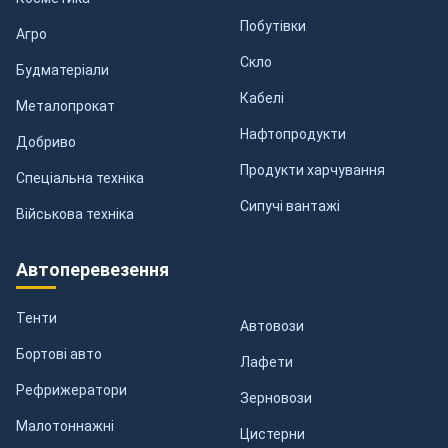
Побутівки
Агро
Скло
Будматеріали
Кабелі
Металопрокат
Нафтопродукти
Добриво
Продукти харчування
Спеціальна техніка
Сипучі вантажі
Військова техніка
Автоперевезення
Тенти
Автовози
Бортові авто
Лафети
Рефрижератори
Зерновози
Малотоннажні
Цистерни