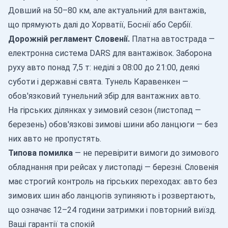
Довший на 50–80 км, але актуальний для вантажів,
що прямують далі до Хорватії, Боснії або Сербії.
Дорожній регламент Словенії.
Платна автострада —
електронна система DARS для вантажівок. Заборона
руху авто понад 7,5 т: неділі з 08:00 до 21:00, деякі
суботи і державні свята. Тунель Каравенкен —
обов'язковий тунельний збір для вантажних авто.
На гірських ділянках у зимовий сезон (листопад —
березень) обов'язкові зимові шини або ланцюги — без
них авто не пропустять.
Типова помилка
— не перевірити вимоги до зимового
обладнання при рейсах у листопаді — березні. Словенія
має строгий контроль на гірських переходах: авто без
зимових шин або ланцюгів зупиняють і розвертають,
що означає 12–24 години затримки і повторний виїзд.
Ваші гарантії та спокій