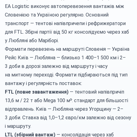
EA Logistic виконує
автоперевезення вантажів
між
Словенією та Україною регулярно. Основний
транспорт —
тентові напівпричепи
і рефрижератори
для FTL. Збірні партії від 50 кг консолідуємо через хаб
у Любляні або Маріборі.
Формати перевезень на маршруті Словенія — Україна
Рейс Київ — Любляна — близько 1 400–1 500 км і 2–
3 доби в дорозі залежно від маршруту і часу
на митному переході. Формати підбираються під тип
вантажу і регулярність поставок:
FTL (повне завантаження)
— тентовий напівпричіп
13,6 м / 22 т або Mega 100 м³: стандарт для більшості
відправлень. Київ — Любляна через Угорщину — 2–
3 доби. Ставка від 1,0–1,2 євро/км залежно від сезону
і маршруту.
LTL (збірний вантаж)
— консолідація через хаб