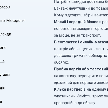
Потрібна швидка доставка бе
огорія
Вантаж нечутливий до товар
Кому підходять збірні ванта
ічна Македонія
Малий і середній бізнес
з ре
поповнення складів і торгов
рланди
за місце, не за транспорт.
E-commerce і онлайн-магаз
егія
центрів або кінцевих клієнтів 
дозволяє тримати собівартіс
ща
обсягах.
Пробна партія або тестовий
галія
на логістику, перевірити поп
ідеальний для першого завез
нія
Кілька партнерів на одному
учасниками. Замість трьох о
я
пропорційно до обсягу.