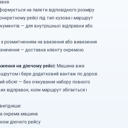
авка:
 формується на палети відповідного розміру
онкретному рейсі під тип кузова і маршрут
кументів — для внутрішньої відправки або
 з розмитненням на ввезення або вивезення
изначення — доставка клієнту окремою
ження на діючому рейсі:
Машина вже
шрутом і бере додатковий вантаж по дорозі.
ий обсяг — без очікування набору повного
вих відправок, коли маршрут збігається і
вигідніше:
бна окрема машина
мком діючого рейсу