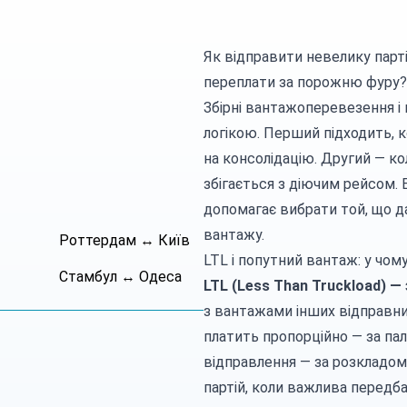
Як відправити невелику парт
переплати за порожню фуру?
Збірні вантажоперевезення і 
логікою. Перший підходить, к
на консолідацію. Другий — к
збігається з діючим рейсом.
допомагає вибрати той, що д
вантажу.
Роттердам ↔ Київ
LTL і попутний вантаж: у чому
Стамбул ↔ Одеса
LTL (Less Than Truckload) —
з вантажами інших відправник
платить пропорційно — за пал
відправлення — за розкладом
партій, коли важлива передба