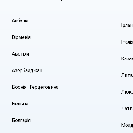
Албанія
Ірлан
Вірменія
Італі
Австрія
Каза
Азербайджан
Литв
Боснія і Герцеговина
Люкс
Бельгія
Латв
Болгарія
Молд