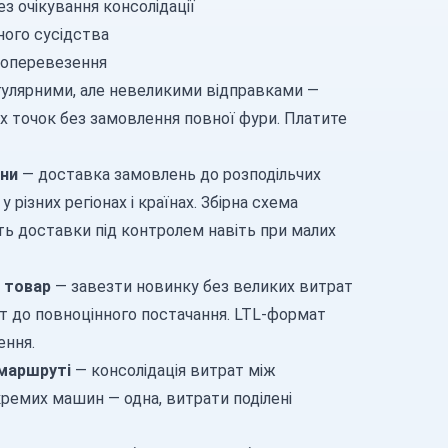
з очікування консолідації
ного сусідства
жоперевезення
гулярними, але невеликими відправками —
их точок без замовлення повної фури. Платите
ини
— доставка замовлень до розподільчих
у різних регіонах і країнах. Збірна схема
ть доставки під контролем навіть при малих
 товар
— завезти новинку без великих витрат
ит до повноцінного постачання. LTL-формат
ення.
 маршруті
— консолідація витрат між
кремих машин — одна, витрати поділені