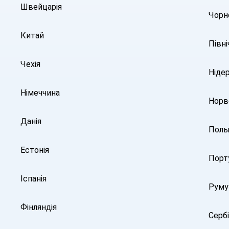
Швейцарія
Чорн
Китай
Півн
Чехія
Ніде
Німеччина
Норв
Данія
Поль
Естонія
Порту
Іспанія
Руму
Фінляндія
Сербі