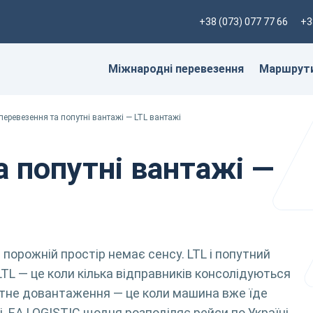
+38 (073) 077 77 66
+3
Міжнародні перевезення
Маршрут
 перевезення та попутні вантажі — LTL вантажі
а попутні вантажі —
 порожній простір немає сенсу. LTL і попутний
LTL — це коли кілька відправників консолідуються
путне довантаження — це коли машина вже їде
. EA LOGISTIC щодня розподіляє рейси по Україні