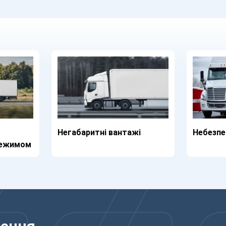
Негабаритні вантажі
Небезпе
режимом