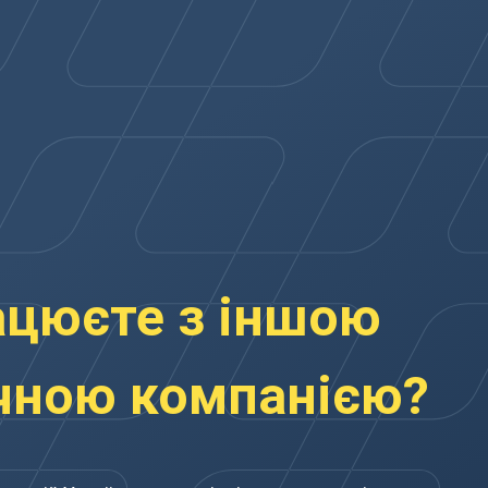
ацюєте з іншою
чною компанією?