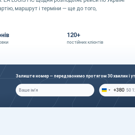
артію, маршрут і терміни — ще до того,
онів
120+
овки
постійних клієнтів
Залиште номер — передзвонимо протягом 30 хвилин і у
Ваше ім’я
*
Ваш телефон
*
+380