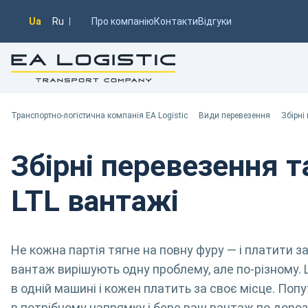
Ua
Ru
Про компанію
Контакти
Відгуки
Транспортно-логістична компанія EA Logistic
Ви тут:
Транспортно-логістична компанія EA Logistic
Види перевезення
Збірні
Збірні перевезення т
LTL вантажі
Не кожна партія тягне на повну фуру — і платити за
вантаж вирішують одну проблему, але по-різному. 
в одній машині і кожен платить за своє місце. По
в потрібному напрямку і бере ваш вантаж по дорозі