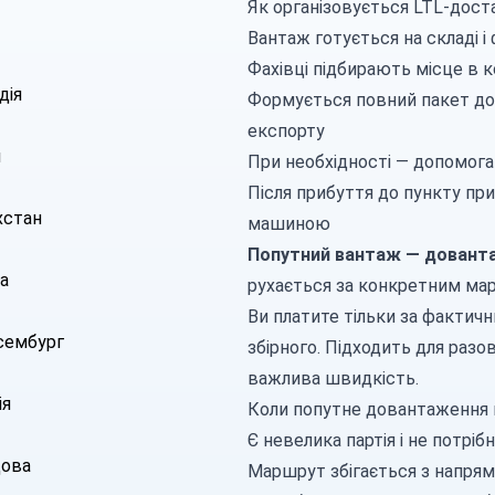
Як організовується LTL-дост
Вантаж готується на складі і
Фахівці підбирають місце в к
дія
Формується повний пакет до
експорту
я
При необхідності — допомога
Після прибуття до пункту пр
хстан
машиною
Попутний вантаж — дованта
а
рухається за конкретним мар
Ви платите тільки за фактичн
ембург
збірного. Підходить для разо
важлива швидкість.
ія
Коли попутне довантаження 
Є невелика партія і не потрі
ова
Маршрут збігається з напря