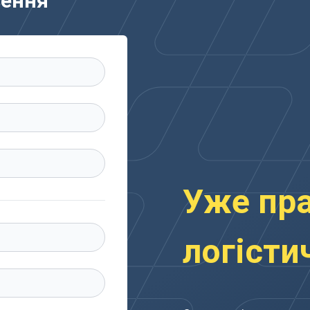
зення
Уже пр
логісти