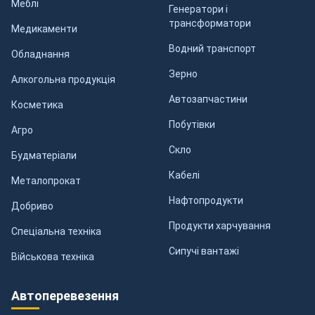
Меблі
Генератори і
трансформатори
Медикаменти
Водний транспорт
Обладнання
Зерно
Алкогольна продукція
Автозапчастини
Косметика
Побутівки
Агро
Скло
Будматеріали
Кабелі
Металопрокат
Нафтопродукти
Добриво
Продукти харчування
Спеціальна техніка
Сипучі вантажі
Військова техніка
Автоперевезення