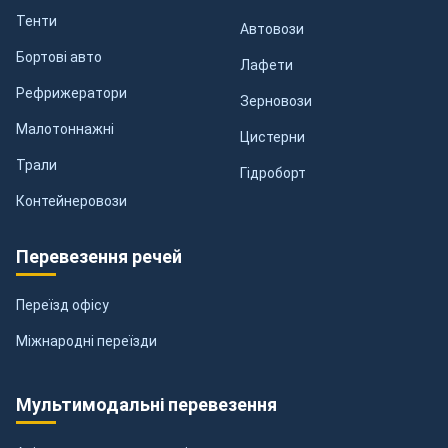
Тенти
Автовози
Бортові авто
Лафети
Рефрижератори
Зерновози
Малотоннажні
Цистерни
Трали
Гідроборт
Контейнеровози
Перевезення речей
Переїзд офісу
Міжнародні переїзди
Мультимодальні перевезення