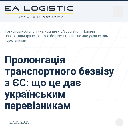
sidebar
Транспортно-логістична компанія EA Logistic
Транспортно-логістична компанія EA Logistic
Новини
Ви тут:
Пролонгація транспортного безвізу з ЄС: що це дає українським
перевізникам
Пролонгація
транспортного безвізу
з ЄС: що це дає
українським
перевізникам
27.05.2025