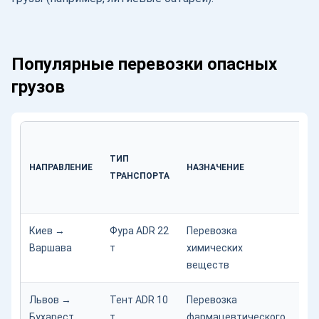
Популярные перевозки опасных
грузов
ТИП
НАПРАВЛЕНИЕ
НАЗНАЧЕНИЕ
ОБ
ТРАНСПОРТА
Киев →
Фура ADR 22
Перевозка
80
Варшава
т
химических
веществ
Львов →
Тент ADR 10
Перевозка
40
Бухарест
т
фармацевтического