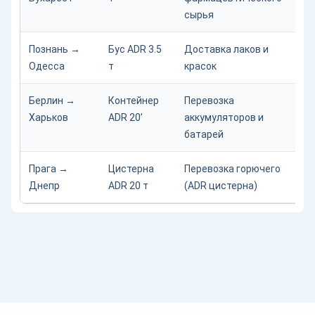
сырья
Познань →
Бус ADR 3.5
Доставка лаков и
12
Одесса
т
красок
Берлин →
Контейнер
Перевозка
—
Харьков
ADR 20’
аккумуляторов и
батарей
Прага →
Цистерна
Перевозка горючего
78
Днепр
ADR 20 т
(ADR цистерна)