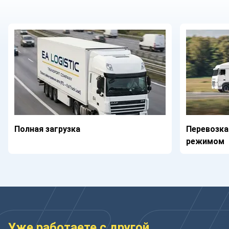
Полная загрузка
Перевозка
режимом
Уже работаете с другой