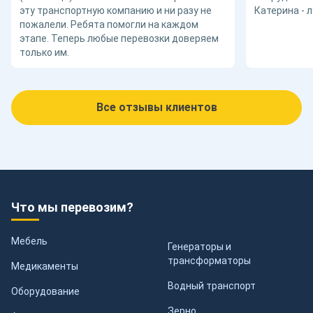
эту транспортную компанию и ни разу не
Катерина - 
пожалели. Ребята помогли на каждом
этапе. Теперь любые перевозки доверяем
только им.
Все отзывы клиентов
Что мы перевозим?
Мебель
Генераторы и
трансформаторы
Медикаменты
Водный транспорт
Оборудование
Зерно