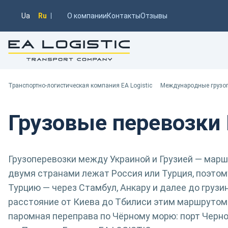
Ua
Ru
О компании
Контакты
Отзывы
Транспортно-логистическая компания EA Logistic
Вы здесь:
Транспортно-логистическая компания EA Logistic
Международные грузо
Грузовые перевозки 
Грузоперевозки между Украиной и Грузией — марш
двумя странами лежат Россия или Турция, поэтом
Турцию — через Стамбул, Анкару и далее до грузи
расстояние от Киева до Тбилиси этим маршрутом 
паромная переправа по Чёрному морю: порт Черно