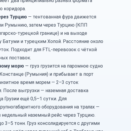
меет два принципиально разных формата
о коридора.
рез Турцию
—
тентованная фура
движется
ли Румынию, затем через
Турцию
(КПП
гарско-турецкой границе) и на выходе
 Батуми и турецким Хопой. Расстояние около
суток. Подходит для FTL-перевозок с чёткой
ных поставок.
рному морю
— груз грузится на паромное судно
 Констанце (Румыния) и прибывает в порт
ранзитное время морем — 2–3 суток
я. После выгрузки — наземная доставка
а Грузии ещё 0,5–1 сутки. Для
крупногабаритного оборудования на
тралах
—
м недельный наземный рейс через Турцию.
до 3–5 тонн. Груз консолидируется с другими