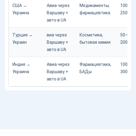
США →
Авиа через
Медикаменты,
100–
Украина
Варшаву +
фармацевтика
250 кг
авто в UA
Турция →
виа через
Косметика,
50–
Украин
Варшаву +
бытовая химия
200 кг
авто в UA
Индия →
Авиа через
Фармацевтика,
100–
Украина
Варшаву +
БАДы
300 кг
авто в UA