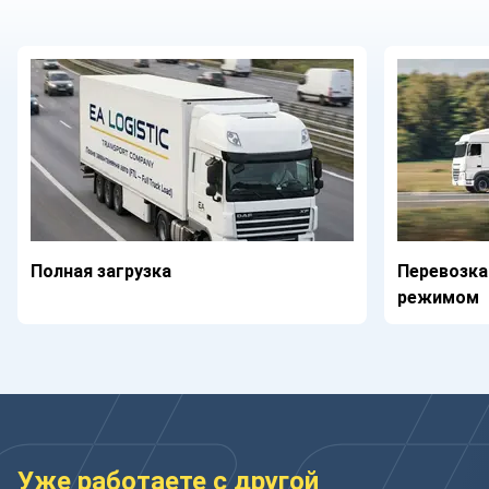
Полная загрузка
Перевозка
режимом
Уже работаете с другой