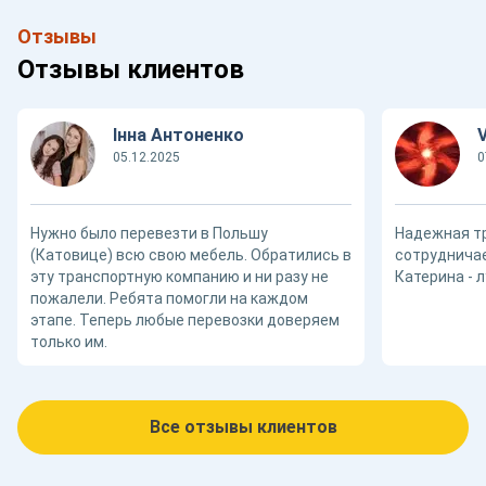
Отзывы
Отзывы клиентов
Інна Антоненко
05.12.2025
0
Нужно было перевезти в Польшу
Надежная т
(Катовице) всю свою мебель. Обратились в
сотрудничае
эту транспортную компанию и ни разу не
Катерина - 
пожалели. Ребята помогли на каждом
этапе. Теперь любые перевозки доверяем
только им.
Все отзывы клиентов